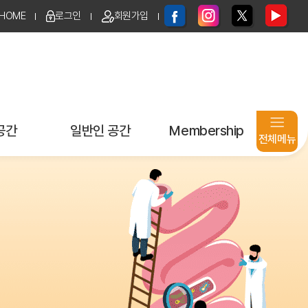
HOME
로그인
회원가입
공간
일반인 공간
Membership
전체메뉴
지원신청
E-Book & 브로셔
로그인
age
건강정보
아이디 / 비밀번호
찾기
동영상 강의
회원가입
환우모임
개인정보 취급 방침