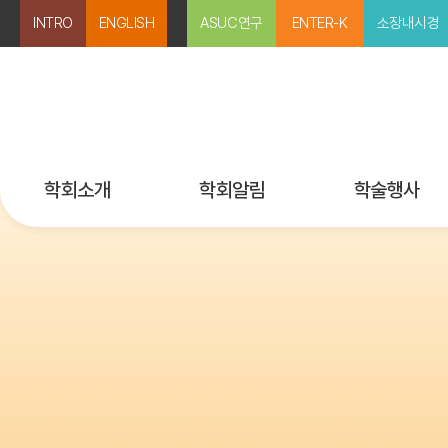
INTRO
ENGLISH
ASUC연구
ENTER-K
소장내시경
학회소개
학회알림
학술행사
미션과 비전
공지사항
행사 등록
인사말
보도자료
국내외 행사일정
임원 및 위원회
뉴스레터
학술강좌 다시보
지회 소개
Past IMKASID
회칙
학술상/연구비