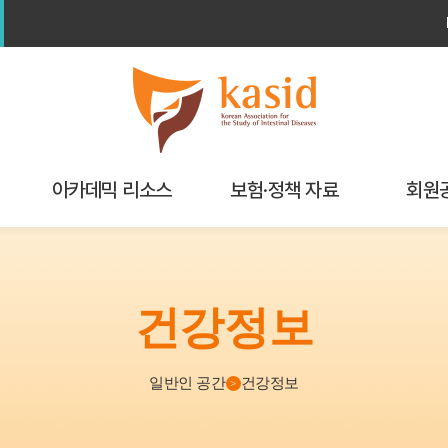
아카데믹 리소스
보험·정책 자료
회원
학회연구
보험가이드북
해외학회 
교육자료실
건강정보
정책/보험
My P
기
알고리즘
일반인 공간
건강정보
>
Checklist
GI calculator & Index