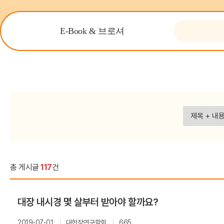
수상내역
규정
홈
E-Book & 브로셔
학회의 발자취
KASID 갤러리
회원가입 안내
사무국 안내
검색
총 게시글
117
건
대장 내시경 몇 살부터 받아야 할까요?
2019-07-01
대한장연구학회
665