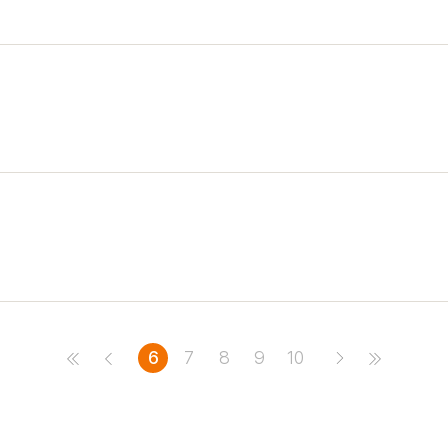
6
7
8
9
10
처음
이전
다음
마지막