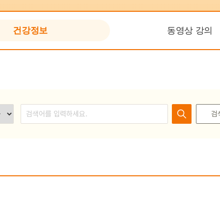
IBD Fact Sheet
건강정보
동영상 강의
집담회
온라인 교육센터 (CME)
건전학술활동지원시스템
(SAFE)
검
검색