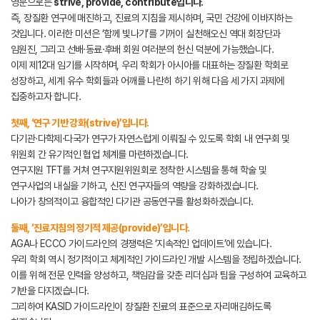
영문으로는
strive, provide, contribute입니다.
즉, 장질환 연구에 매진하고, 진료의 지침을 제시하며, 국민 건강에 이바지하는
것입니다. 이러한 미션은 ‘함께 빛나기’를 기꺼이 실천해오신 역대 회장단과
임원진, 그리고 선배·동료·후배 회원 여러분의 헌신 덕분에 가능했습니다.
이제 제12대 임기를 시작하며, 우리 학회가 아시아를 대표하는 장질환 학회로
성장하고, 세계 유수 학회들과 어깨를 나란히 하기 위해 다음 세 가지 과제에
집중하고자 합니다.
첫째, ‘연구 기반 강화(strive)’입니다.
다기관·다학제·다국가 연구가 자연스럽게 이뤄질 수 있도록 학회 내 연구회 및
위원회 간 유기적인 협업 체계를 마련하겠습니다.
연구지원 TFT를 거쳐 연구지원위원회로 정착한 시스템을 통해 학술 및
연구사업의 내실을 기하고, 신진 연구자들의 역량을 강화하겠습니다.
나아가 창의적이고 융합적인 다기관 공동연구를 활성화하겠습니다.
둘째, ‘진료지침의 정기적 제공(provide)’입니다.
AGA나 ECCO 가이드라인의 경쟁력은 ‘지속적인 업데이트’에 있습니다.
우리 학회 역시 정기적이고 체계적인 가이드라인 개발 시스템을 정립하겠습니다.
이를 위해 전문 인력을 양성하고, 책임감을 갖춘 리더십과 팀을 구성하여 교육하고
기반을 다지겠습니다.
그리하여 KASID 가이드라인이 장질환 진료의 표준으로 자리매김하도록