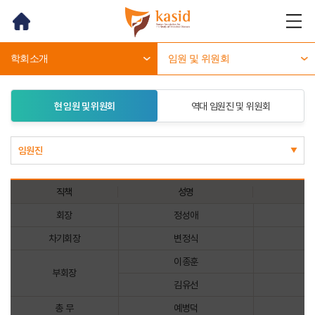
홈
메뉴
열기
학회소개
임원 및 위원회
현 임원 및 위원회
역대 임원진 및 위원회
임원진
직책
성명
현
회장
정성애
임원진
차기회장
변정식
이종훈
부회장
김유선
총 무
예병덕