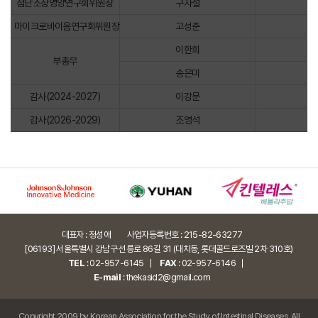
첨단소장영양연구회위원장
구자설
마이크로바이옴연구회위원장
고성준
이한희
부총무
송은미
감사(2024-2027)
이강문
감사(2026-2029)
조영석
대표자 : 정성애
사업자등록번호 : 215-82-63277
[06193] 서울특별시 강남구 선릉로 86길 31 (대치동, 롯데골드로즈빌 2차 310호)
TEL
:
02-957-6145
FAX
: 02-957-6146
E-mail
:
thekasid2@gmail.com
Copyright 2009 by Korean Association for the Study of Intestinal Diseases. All