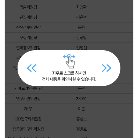
학술위원장
최창환
편집위원장
김은수
전산정보위원장
윤혁
보험위원장
강상범
섭외홍보위원장
김영선
국제교류위원장
박상형
의료정책윤리위원장
박수범
교육위원장
김성은
가이드라인위원장
문원
연구지원위원장
차재명
재 무
이준
IBD연구회위원장
홍성노
장종양연구회위원장
정윤호