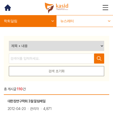
홈
메뉴
열기
학회알림
뉴스레터
검색
검색
검색 초기화
총 게시글
110
건
대한장연구학회 3월 알림메일
2012-04-20
관리자
4,871