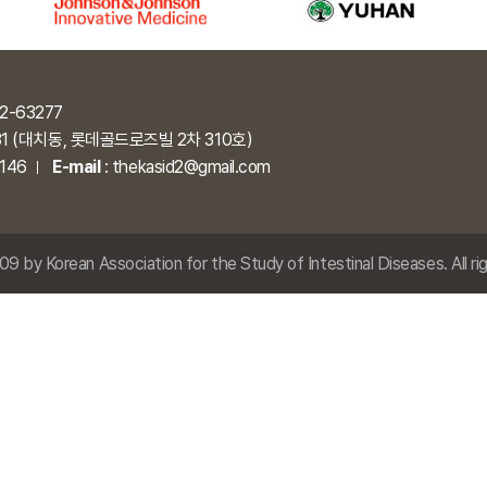
2-63277
31 (대치동, 롯데골드로즈빌 2차 310호)
6146
E-mail
:
thekasid2@gmail.com
9 by Korean Association for the Study of Intestinal Diseases. All ri