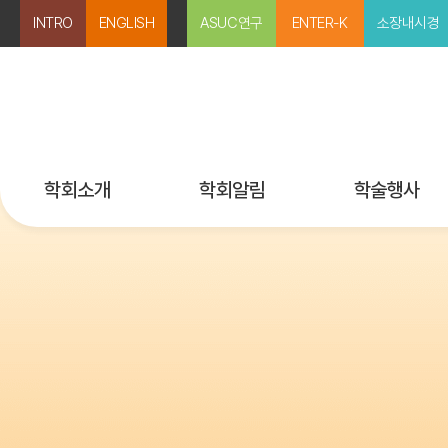
INTRO
ENGLISH
ASUC연구
ENTER-K
소장내시경
학회소개
학회알림
학술행사
미션과 비전
공지사항
행사 등록
인사말
보도자료
국내외 행사일정
임원 및 위원회
뉴스레터
학술강좌 다시보
지회 소개
Past IMKASID
회칙
학술상/연구비