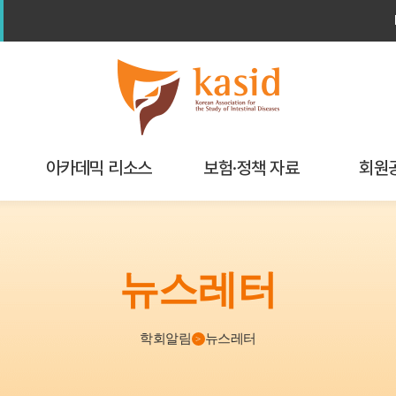
아카데믹 리소스
보험·정책 자료
회원
학회연구
보험가이드북
해외학회 
교육자료실
뉴스레터
정책/보험
My P
기
알고리즘
학회알림
뉴스레터
>
Checklist
GI calculator & Index