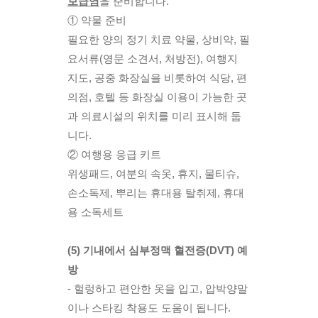
보급염
을 준비합니다. 
① 약물 준비
필요한 양의 정기 치료 약물, 상비약, 필
요서류(영문 소견서, 처방전), 여행지 
지도, 공중 화장실을 비롯하여 식당, 편
의점, 호텔 등 화장실 이용이 가능한 곳
과 의료시설의 위치를 미리 표시해 둡
니다. 
② 여행용 응급 키트
위생패드, 여분의 속옷, 휴지, 물티슈, 
손소독제, 뿌리는 휴대용 탈취제, 휴대
용 소독세트
(5) 기내에서 심부정맥 혈전증(DVT) 예
방
- 헐렁하고 편안한 옷을 입고, 압박양말
이나 스타킹 착용도 도움이 됩니다. 